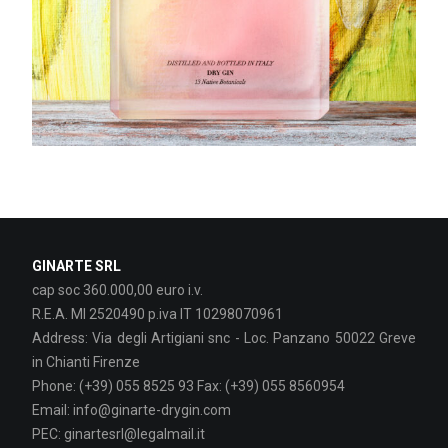
GINARTE SRL
cap soc 360.000,00 euro i.v.
R.E.A. MI 2520490 p.iva IT 10298070961
Address: Via degli Artigiani snc - Loc. Panzano 50022 Greve
in Chianti Firenze
Phone: (+39) 055 8525 93 Fax: (+39) 055 8560954
Email: info@ginarte-drygin.com
PEC: ginartesrl@legalmail.it