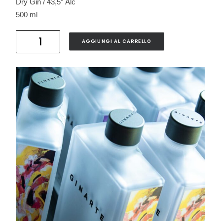
Dry Gin / 43,5° Alc
500 ml
GINARTE
AGGIUNGI AL CARRELLO
LOU
THISSEN
quantità