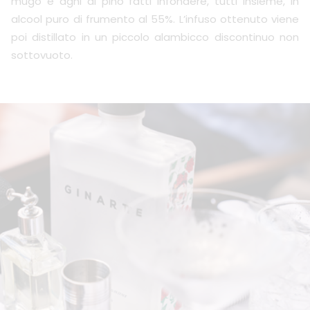
mugo e aghi di pino fatti infondere, tutti insieme, in
alcool puro di frumento al 55%. L’infuso ottenuto viene
poi distillato in un piccolo alambicco discontinuo non
sottovuoto.