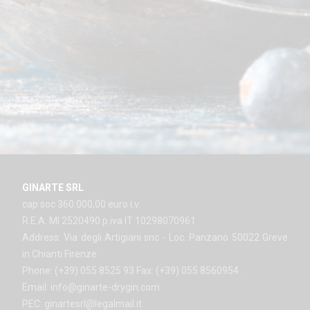
GINARTE SRL
cap soc 360.000,00 euro i.v.
R.E.A. MI 2520490 p.iva IT 10298070961
Address: Via degli Artigiani snc - Loc. Panzano 50022 Greve
in Chianti Firenze
Phone: (+39) 055 8525 93 Fax: (+39) 055 8560954
Email: info@ginarte-drygin.com
PEC: ginartesrl@legalmail.it