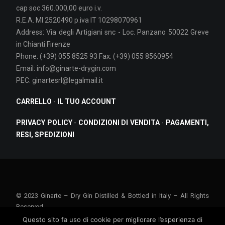
cap soc 360.000,00 euro i.v.
R.E.A. MI 2520490 p.iva IT 10298070961
Address: Via degli Artigiani snc - Loc. Panzano 50022 Greve
in Chianti Firenze
Phone: (+39) 055 8525 93 Fax: (+39) 055 8560954
Email: info@ginarte-drygin.com
PEC: ginartesrl@legalmail.it
CARRELLO
-
IL TUO ACCOUNT
PRIVACY POLICY
-
CONDIZIONI DI VENDITA
-
PAGAMENTI,
RESI, SPEDIZIONI
© 2023 Ginarte – Dry Gin Distilled & Bottled in Italy – All Rights
Reserved
Questo sito fa uso di cookie per migliorare l’esperienza di